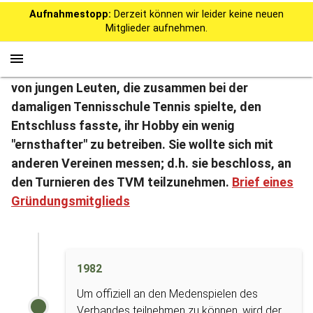
Aufnahmestopp:
Derzeit können wir leider keine neuen
Unsere Chronik
Mitglieder aufnehmen.
Es ist nun mehr als 35 Jahre her, dass eine Gruppe
von jungen Leuten, die zusammen bei der
damaligen Tennisschule Tennis spielte, den
Entschluss fasste, ihr Hobby ein wenig
"ernsthafter" zu betreiben. Sie wollte sich mit
anderen Vereinen messen; d.h. sie beschloss, an
den Turnieren des TVM teilzunehmen.
Brief eines
Gründungsmitglieds
1982
Um offiziell an den Medenspielen des
Verbandes teilnehmen zu können, wird der